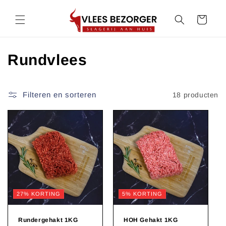
Meteen
naar de
Winkelwagen
content
C
Rundvlees
o
l
Filteren en sorteren
18 producten
l
e
c
t
i
27% KORTING
5% KORTING
e
Rundergehakt 1KG
HOH Gehakt 1KG