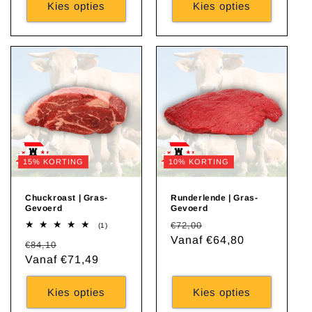
Kies opties
Kies opties
15% KORTING
10% KORTING
Chuckroast | Gras-
Runderlende | Gras-
Gevoerd
Gevoerd
Normale
Aanbiedingsprijs
€72,00
1
(1)
totaal
prijs
Vanaf €64,80
Normale
Aanbiedingsprijs
€84,10
aantal
recensies
prijs
Vanaf €71,49
Kies opties
Kies opties