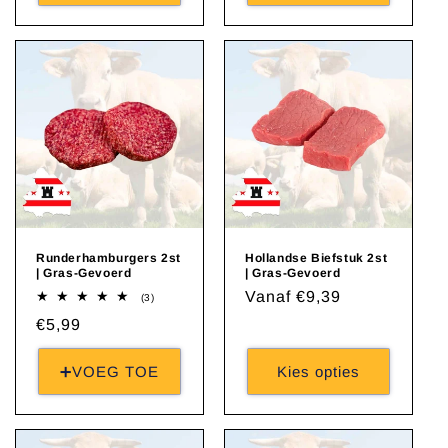
Runderhamburgers 2st
Hollandse Biefstuk 2st
| Gras-Gevoerd
| Gras-Gevoerd
Normale
Vanaf €9,39
3
(3)
totaal
prijs
Normale
€5,99
aantal
recensies
prijs
➕VOEG TOE
Kies opties