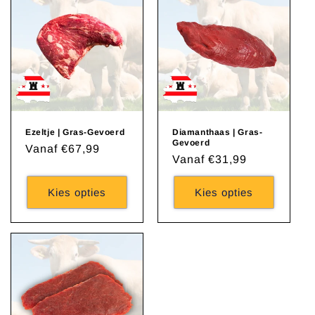
Ezeltje | Gras-Gevoerd
Diamanthaas | Gras-
Gevoerd
Normale
Vanaf €67,99
Normale
Vanaf €31,99
prijs
prijs
Kies opties
Kies opties