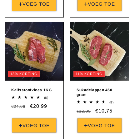
➕VOEG TOE
➕VOEG TOE
13% KORTING
11% KORTING
Kalfsstoofvlees 1KG
Sukadelappen 450
gram
6
(6)
totaal
5
(5)
Normale
Aanbiedingsprijs
€20,99
€24,06
aantal
totaal
Normale
Aanbiedingsprijs
€10,75
recensies
€12,09
aantal
prijs
recensies
prijs
➕VOEG TOE
➕VOEG TOE