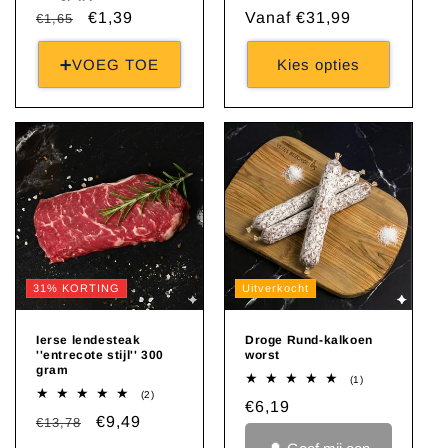
Normale
Aanbiedingsprijs
€1,39
Normale
Vanaf €31,99
€1,65
prijs
prijs
➕VOEG TOE
Kies opties
31% KORTING
Uitverkocht
Ierse lendesteak
Droge Rund-kalkoen
''entrecote stijl'' 300
worst
gram
1
(1)
totaal
2
(2)
Normale
€6,19
aantal
totaal
Normale
Aanbiedingsprijs
€9,49
€13,78
recensies
aantal
prijs
recensies
prijs