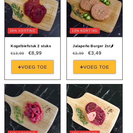
36% KORTING
13% KORTING
Kogelbiefstuk 2 stuks
Jalapeño Burger 2st🌶️
Normale
Aanbiedingsprijs
€8,99
Normale
Aanbiedingsprijs
€3,49
€13,99
€3,99
prijs
prijs
➕VOEG TOE
➕VOEG TOE