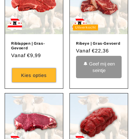
Uitverkocht
Riblappen | Gras-
Ribeye | Gras-Gevoerd
Gevoerd
Normale
Vanaf €22,36
Normale
Vanaf €9,99
prijs
prijs
🔔 Geef mij een
seintje
Kies opties