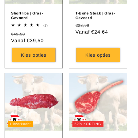
Shortribs | Gras-
T-Bone Steak | Gras-
Gevoerd
Gevoerd
Normale
Aanbiedingsprijs
€28,99
1
(1)
totaal
prijs
Vanaf €24,64
Normale
Aanbiedingsprijs
€49,50
aantal
recensies
prijs
Vanaf €39,50
Kies opties
Kies opties
Uitverkocht
52% KORTING