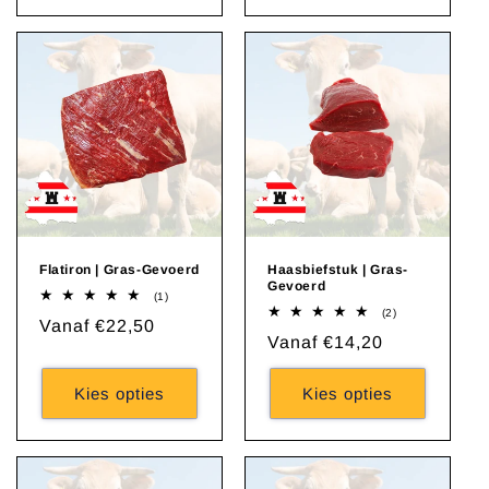
Flatiron | Gras-Gevoerd
Haasbiefstuk | Gras-
Gevoerd
1
(1)
totaal
2
(2)
Normale
Vanaf €22,50
aantal
totaal
Normale
Vanaf €14,20
recensies
aantal
prijs
recensies
prijs
Kies opties
Kies opties