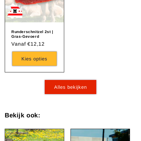
Runderschnitzel 2st |
Gras-Gevoerd
Normale
Vanaf €12,12
prijs
Kies opties
Alles bekijken
Bekijk ook: