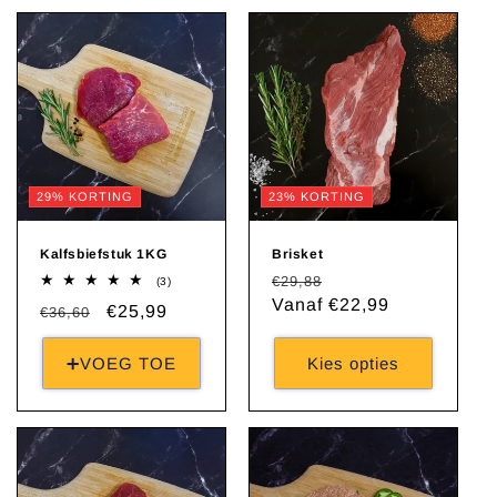
29% KORTING
23% KORTING
Kalfsbiefstuk 1KG
Brisket
Normale
Aanbiedingsprijs
€29,88
3
(3)
totaal
prijs
Vanaf €22,99
Normale
Aanbiedingsprijs
€25,99
€36,60
aantal
recensies
prijs
➕VOEG TOE
Kies opties