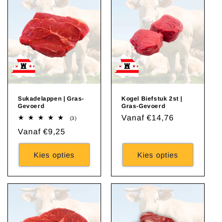
Sukadelappen | Gras-
Kogel Biefstuk 2st |
Gevoerd
Gras-Gevoerd
Normale
Vanaf €14,76
3
(3)
totaal
prijs
Normale
Vanaf €9,25
aantal
recensies
prijs
Kies opties
Kies opties