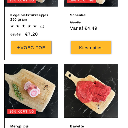
15% KORTING
18% KORTING
Kogelbiefstukreepjes
Schenkel
250 gram
Normale
Aanbiedingsprijs
€5,49
1
(1)
prijs
Vanaf €4,49
totaal
Normale
Aanbiedingsprijs
€7,20
€8,48
aantal
recensies
prijs
➕VOEG TOE
Kies opties
16% KORTING
Mergpijpje
Bavette