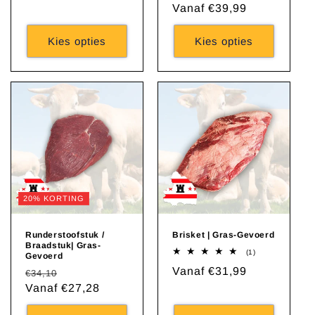
prijs
prijs
Vanaf €39,99
Kies opties
Kies opties
20% KORTING
Runderstoofstuk /
Brisket | Gras-Gevoerd
Braadstuk| Gras-
1
(1)
Gevoerd
totaal
Normale
Vanaf €31,99
Normale
Aanbiedingsprijs
aantal
€34,10
recensies
prijs
prijs
Vanaf €27,28