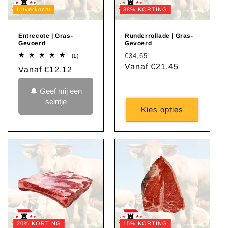
Uitverkocht
38% KORTING
Entrecote | Gras-
Runderrollade | Gras-
Gevoerd
Gevoerd
Normale
Aanbiedingsprijs
€34,65
1
(1)
totaal
prijs
Vanaf €21,45
Normale
Vanaf €12,12
aantal
recensies
prijs
🔔 Geef mij een
seintje
Kies opties
20% KORTING
15% KORTING