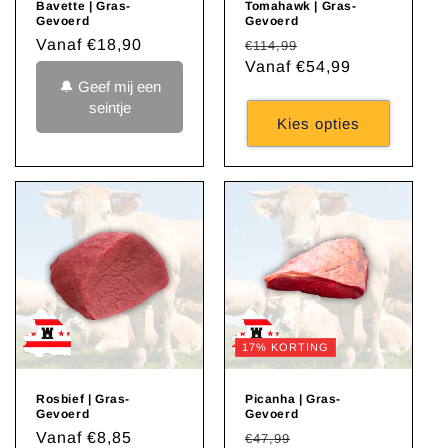
Bavette | Gras-
Tomahawk | Gras-
Gevoerd
Gevoerd
Normale
Vanaf €18,90
Normale
Aanbiedingsprijs
€114,99
prijs
prijs
Vanaf €54,99
🔔 Geef mij een
seintje
Kies opties
17% KORTING
Rosbief | Gras-
Picanha | Gras-
Gevoerd
Gevoerd
Normale
Vanaf €8,85
Normale
Aanbiedingsprijs
€47,99