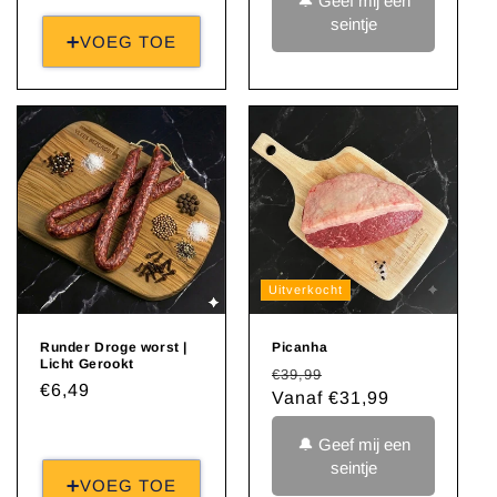
🔔 Geef mij een
seintje
➕VOEG TOE
Uitverkocht
Runder Droge worst |
Picanha
Licht Gerookt
Normale
Aanbiedingsprijs
€39,99
Normale
€6,49
prijs
Vanaf €31,99
prijs
🔔 Geef mij een
seintje
➕VOEG TOE