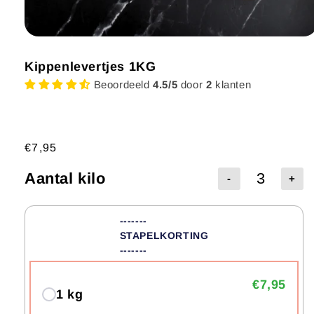
Kippenlevertjes 1KG
Beoordeeld
4.5/5
door
2
klanten
Normale
€7,95
prijs
Aantal kilo
-
+
-------
STAPELKORTING
-------
€7,95
1 kg