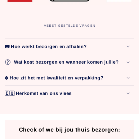
MEEST GESTELDE VRAGEN
I
n
🚌 Hoe werkt bezorgen en afhalen?
k
l
Wat kost bezorgen en wanneer komen jullie?
a
p
❄️ Hoe zit het met kwaliteit en verpakking?
b
🇪🇺 Herkomst van ons vlees
a
r
e
c
o
Check of we bij jou thuis bezorgen:
n