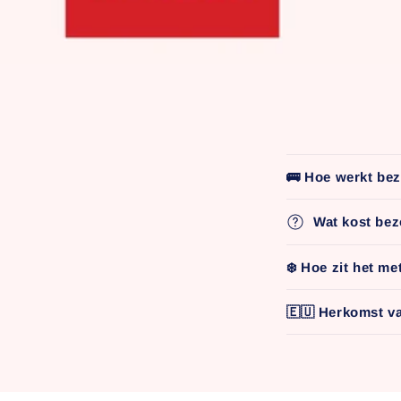
I
🚌 Hoe werkt be
n
Wat kost bez
k
l
❄️ Hoe zit het me
a
p
🇪🇺 Herkomst va
b
a
r