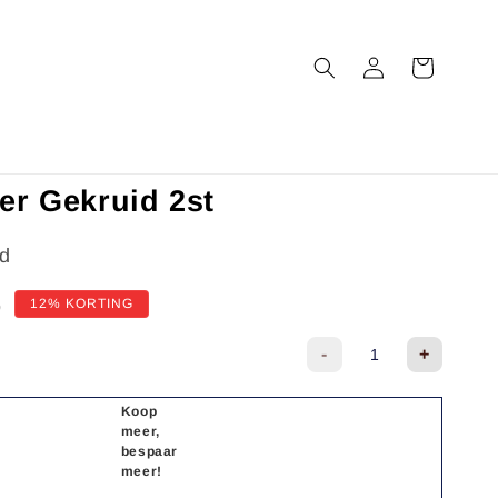
Inloggen
Winkelwagen
t
er Gekruid 2st
ad
12% KORTING
edingsprijs
9
-
+
Koop
meer,
bespaar
meer!