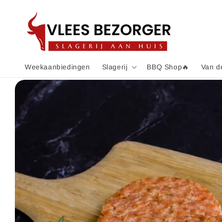
Meteen
naar de
content
Weekaanbiedingen
Slagerij
BBQ Shop🔥
Van d
Ga direct naar
productinformatie