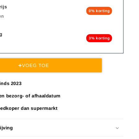
ijs
0% korting
en
ng
3% korting
➕VOEG TOE
sinds 2023
gen bezorg- of afhaaldatum
oedkoper dan supermarkt
ijving